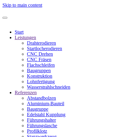
Skip to main content
Start
Leistungen
Drahterodieren
Startlocherodieren
CNC Drehen
CNC Fräsen
Flachschleifen
Baugruppen
Konstruktion
Lohnfertigung
Wasserstrahlschneiden
Referenzen
Abstandbolzen
Aluminium-Bauteil
Baugruppe
Edelstahl Kupplung
Führungshalter
Führungslasche
Profilklotz
Stanzwerkzeug