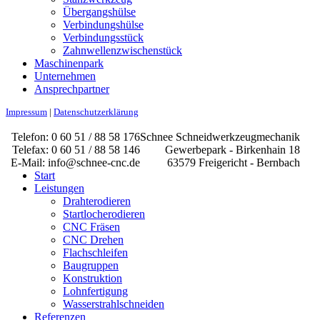
Übergangshülse
Verbindungshülse
Verbindungsstück
Zahnwellen­zwischenstück
Maschinenpark
Unternehmen
Ansprechpartner
Impressum
|
Datenschutzerklärung
Telefon: 0 60 51 / 88 58 176
Schnee Schneidwerkzeugmechanik
Telefax: 0 60 51 / 88 58 146
Gewerbepark - Birkenhain 18
E-Mail: info@schnee-cnc.de
63579 Freigericht - Bernbach
Start
Leistungen
Drahterodieren
Startlocherodieren
CNC Fräsen
CNC Drehen
Flachschleifen
Baugruppen
Konstruktion
Lohnfertigung
Wasserstrahlschneiden
Referenzen