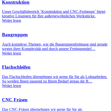
Konstruktion
Unser Geschäftsbereich `Konstruktion und CNC-Fertigung´ bietet
kreative Lösungen für Ihre außergewöhnlichen Werkstücke.
Weiter lesen
Baugruppen
Auch komplexe Themen, wie die Baugruppenfertigung sind gerade
wegen ihrer Komplexität und durch unsere Fertigungstief…
Weiter lesen
Flachschleifen
Das Flachschleifen übernehmen wir gerne für Sie als Lohnarbeiten.
So werden Ihnen passend zu Ihrem Bedarf genau die B…
Weiter lesen
CNC Fräsen
Das CNC-Fräsen übernehmen wir gerne für Sie als