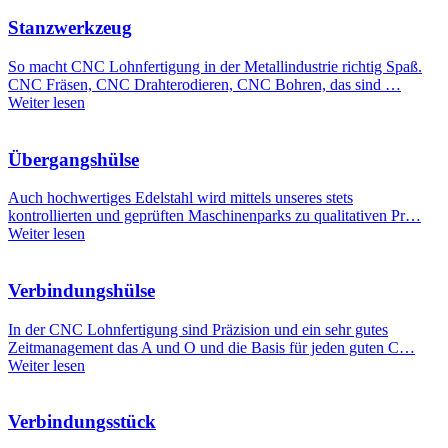
Stanzwerkzeug
So macht CNC Lohnfertigung in der Metallindustrie richtig Spaß.
CNC Fräsen, CNC Drahterodieren, CNC Bohren, das sind …
Weiter lesen
Übergangshülse
Auch hochwertiges Edelstahl wird mittels unseres stets
kontrollierten und geprüften Maschinenparks zu qualitativen Pr…
Weiter lesen
Verbindungshülse
In der CNC Lohnfertigung sind Präzision und ein sehr gutes
Zeitmanagement das A und O und die Basis für jeden guten C…
Weiter lesen
Verbindungsstück