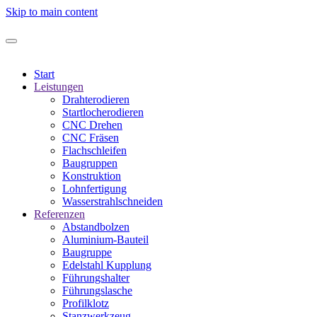
Skip to main content
Start
Leistungen
Drahterodieren
Startlocherodieren
CNC Drehen
CNC Fräsen
Flachschleifen
Baugruppen
Konstruktion
Lohnfertigung
Wasserstrahlschneiden
Referenzen
Abstandbolzen
Aluminium-Bauteil
Baugruppe
Edelstahl Kupplung
Führungshalter
Führungslasche
Profilklotz
Stanzwerkzeug