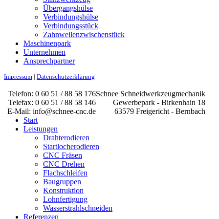
Übergangshülse
Verbindungshülse
Verbindungsstück
Zahnwellen­zwischenstück
Maschinenpark
Unternehmen
Ansprechpartner
Impressum
|
Datenschutzerklärung
Telefon: 0 60 51 / 88 58 176
Schnee Schneidwerkzeugmechanik
Telefax: 0 60 51 / 88 58 146
Gewerbepark - Birkenhain 18
E-Mail: info@schnee-cnc.de
63579 Freigericht - Bernbach
Start
Leistungen
Drahterodieren
Startlocherodieren
CNC Fräsen
CNC Drehen
Flachschleifen
Baugruppen
Konstruktion
Lohnfertigung
Wasserstrahlschneiden
Referenzen