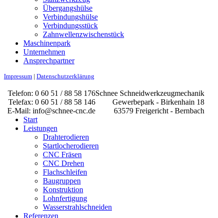
Übergangshülse
Verbindungshülse
Verbindungsstück
Zahnwellen­zwischenstück
Maschinenpark
Unternehmen
Ansprechpartner
Impressum
|
Datenschutzerklärung
Telefon: 0 60 51 / 88 58 176
Schnee Schneidwerkzeugmechanik
Telefax: 0 60 51 / 88 58 146
Gewerbepark - Birkenhain 18
E-Mail: info@schnee-cnc.de
63579 Freigericht - Bernbach
Start
Leistungen
Drahterodieren
Startlocherodieren
CNC Fräsen
CNC Drehen
Flachschleifen
Baugruppen
Konstruktion
Lohnfertigung
Wasserstrahlschneiden
Referenzen