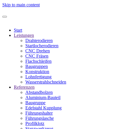
Skip to main content
Start
Leistungen
Drahterodieren
Startlocherodieren
CNC Drehen
CNC Fräsen
Flachschleifen
Baugruppen
Konstruktion
Lohnfertigung
Wasserstrahlschneiden
Referenzen
Abstandbolzen
Aluminium-Bauteil
Baugruppe
Edelstahl Kupplung
Führungshalter
Führungslasche
Profilklotz
Stanzwerkzeug